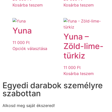
Kosárba teszem
Kosárba teszem
Yuna
Yuna –
11 000
Ft
Zöld-lime-
Opciók választása
türkiz
11 000
Ft
Kosárba teszem
Egyedi darabok személyre
szabottan
Alkosd meg saját ékszered!