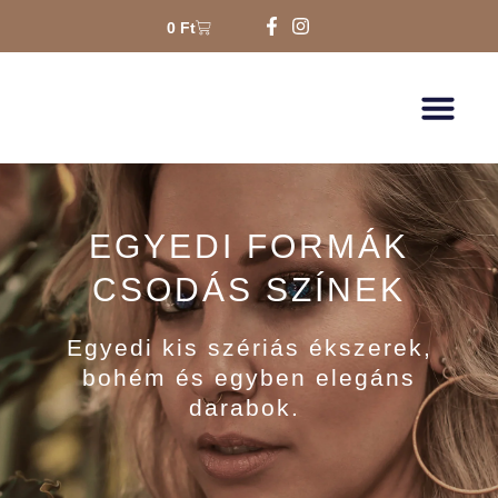
0
Ft
EGYEDI FORMÁK
CSODÁS SZÍNEK
Egyedi kis szériás ékszerek,
bohém és egyben elegáns
darabok.