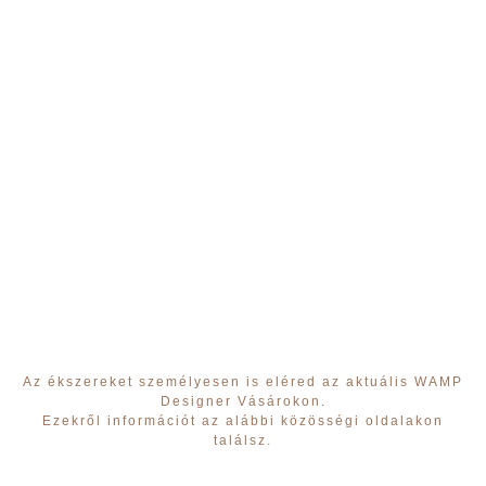
EGYEDI DARABOK
SZEMÉLYRE SZABOTTAN
Alkosd meg saját
ékszered!
Az ékszereket személyesen is eléred az aktuális WAMP
Designer Vásárokon.
Ezekről információt az alábbi közösségi oldalakon
találsz.