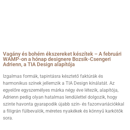
Vagány és bohém ékszereket készítek – A februári
WAMP-on a hónap designere Bozsik-Csengeri
Adrienn, a TIA Design alapítója
Izgalmas formák, tapintásra késztető faktúrák és
harmonikus színek jellemzik a TIA Design kínálatát. Az
egyelőre egyszemélyes márka négy éve létezik, alapítója,
Adrienn pedig olyan hatalmas lendülettel dolgozik, hogy
szinte havonta gyarapodik újabb szín- és fazonvariációkkal
a filigrán fülbevalók, méretes nyakékek és könnyű karkötők
sora.