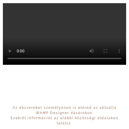
Az ékszereket személyesen is eléred az aktuális
WAMP Designer Vásárokon.
Ezekről információt az alábbi közösségi oldalakon
találsz.