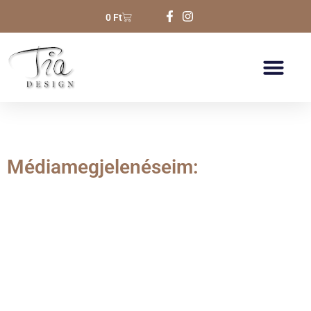
0
Ft
Médiamegjelenéseim: