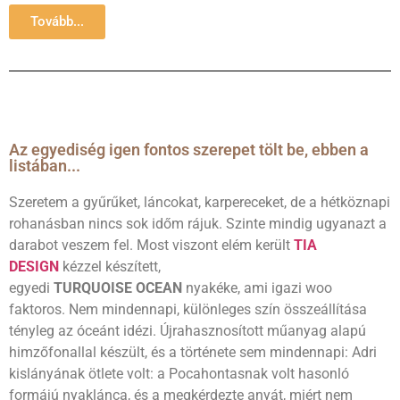
Tovább...
Az egyediség igen fontos szerepet tölt be, ebben a
listában...
Szeretem a gyűrűket, láncokat, karpereceket, de a hétköznapi
rohanásban nincs sok időm rájuk. Szinte mindig ugyanazt a
darabot veszem fel. Most viszont elém került
TIA
DESIGN
kézzel készített,
egyedi
TURQUOISE
OCEAN
nyakéke, ami igazi woo
faktoros. Nem mindennapi, különleges szín összeállítása
tényleg az óceánt idézi. Újrahasznosított műanyag alapú
himzőfonallal készült, és a története sem mindennapi: Adri
kislányának ötlete volt: a Pocahontasnak volt hasonló
formájú nyaklánca, és a megkérdezte anyát, miért nem