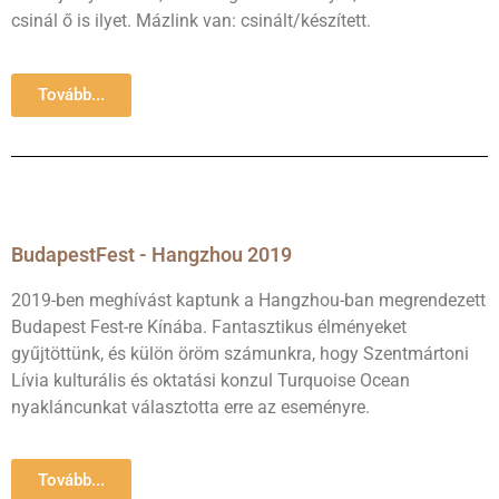
csinál ő is ilyet. Mázlink van: csinált/készített.
Tovább...
BudapestFest - Hangzhou 2019
2019-ben meghívást kaptunk a Hangzhou-ban megrendezett
Budapest Fest-re Kínába. Fantasztikus élményeket
gyűjtöttünk, és külön öröm számunkra, hogy Szentmártoni
Lívia kulturális és oktatási konzul Turquoise Ocean
nyakláncunkat választotta erre az eseményre.
Tovább...