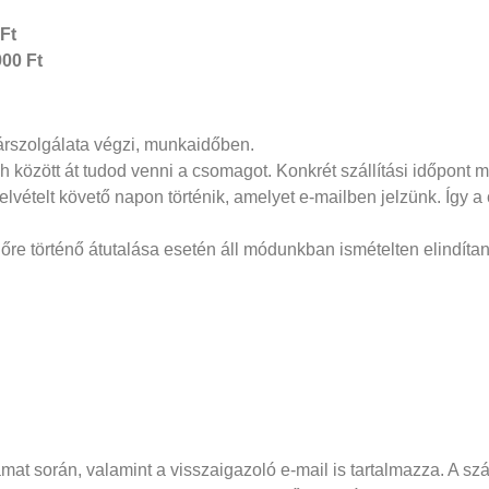
Ft
00 Ft
árszolgálata végzi, munkaidőben.
h között át tudod venni a csomagot. Konkrét szállítási időpont
elvételt követő napon történik, amelyet e-mailben jelzünk. Így a
őre történő átutalása esetén áll módunkban ismételten elindítan
amat során, valamint a visszaigazoló e-mail is tartalmazza. A szá