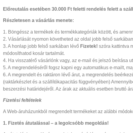
Előreutalás esetében 30.000 Ft feletti rendelés felett a száll
Részletesen a vásárlás menete:
1. Böngéssz a termékek és termékkategóriák között, és amenn
2. Vásárlását nyomon követheted az oldal jobb felső sarkában
3. A honlap jobb felső sarkában lévő
Fizetek!
szóra kattintva m
módosíthatod kosár tartalmát.
4. Ha visszatérő vásárlónk vagy, az e-mail és jelszó beírása
5. A megrendeléséről fogsz kapni egy automatikus e-mailt, ma
6. A megrendelt és raktáron lévő árut, a megrendelés beérk
(raktárkészlet és a szállítókapacitás függvényében) Amennyi
beszerzési határidejéről. Az árak az aktuális esetben bruttó ára
Fizetési feltételek
A Web-áruházunkból megrendelt termékeket az alábbi módokon
1. Fizetés átutalással – a legolcsóbb megoldás!