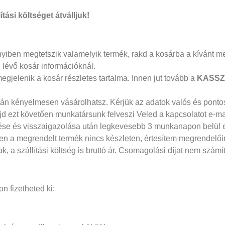
ítási költséget átválljuk!
yiben megtetszik valamelyik termék, rakd a kosárba a kívánt m
 lévő kosár információknál.
egjelenik a kosár részletes tartalma. Innen jut tovább a
KASS
 után kényelmesen vásárolhatsz. Kérjük az adatok valós és pont
jd ezt követően munkatársunk felveszi Veled a kapcsolatot e-ma
ezése és visszaigazolása után legkevesebb 3 munkanapon belül
ben a megrendelt termék nincs készleten, értesítem megrendelői
k, a szállítási költség is bruttó ár. Csomagolási díjat nem számít
 fizetheted ki: