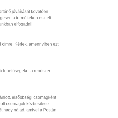
rténő jóváírását követően
legesen a termékeken észlelt
unkban elfogadni!
i címre. Kérlek, amennyiben ezt
tó lehetőségeket a rendszer
jánlott, elsőbbségi csomagként
nlott csomagok kézbesítése
t hagy nálad, amivel a Postán