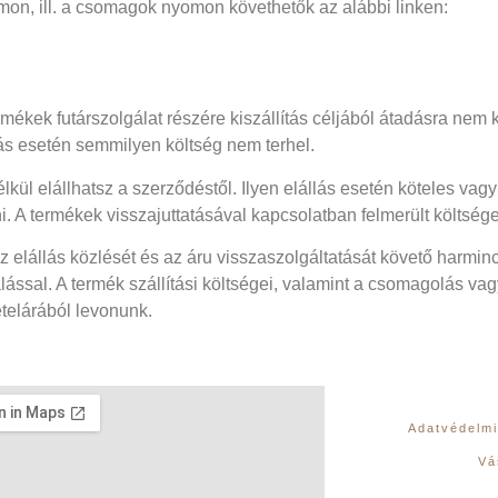
ámon, ill. a csomagok nyomon követhetők az alábbi linken:
ékek futárszolgálat részére kiszállítás céljából átadásra nem k
llás esetén semmilyen költség nem terhel.
kül elállhatsz a szerződéstől. Ilyen elállás esetén köteles vagy
. A termékek visszajuttatásával kapcsolatban felmerült költsége
z elállás közlését és az áru visszaszolgáltatását követő harminc
ással. A termék szállítási költségei, valamint a csomagolás va
ételárából levonunk.
Adatvédelmi
Vá