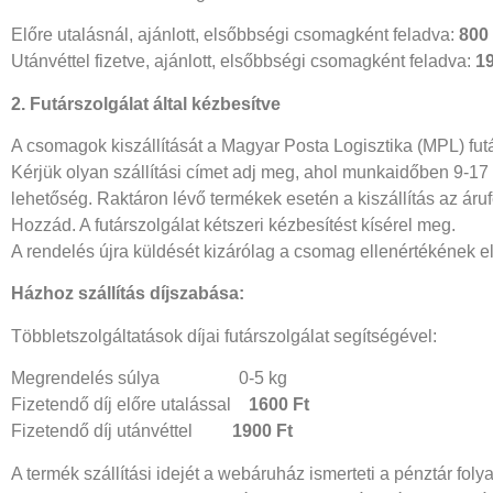
Előre utalásnál, ajánlott, elsőbbségi csomagként feladva:
800 
Utánvéttel fizetve, ajánlott, elsőbbségi csomagként feladva:
19
2. Futárszolgálat által kézbesítve
A csomagok kiszállítását a Magyar Posta Logisztika (MPL) fut
Kérjük olyan szállítási címet adj meg, ahol munkaidőben 9-17 
lehetőség. Raktáron lévő termékek esetén a kiszállítás az áruf
Hozzád. A futárszolgálat kétszeri kézbesítést kísérel meg.
A rendelés újra küldését kizárólag a csomag ellenértékének el
Házhoz szállítás díjszabása:
Többletszolgáltatások díjai futárszolgálat segítségével:
Megrendelés súlya 0-5 kg
Fizetendő díj előre utalással
1600 Ft
Fizetendő díj utánvéttel
1900 Ft
A termék szállítási idejét a webáruház ismerteti a pénztár foly