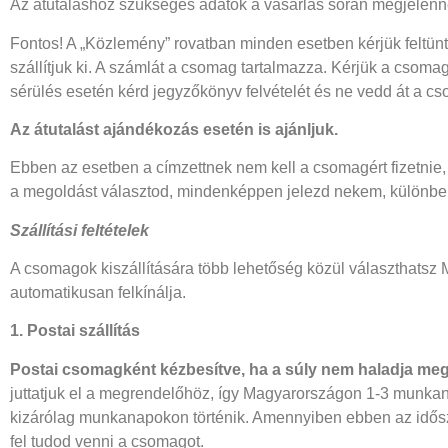
Az átutaláshoz szükséges adatok a vásárlás során megjelenn
Fontos! A „Közlemény” rovatban minden esetben kérjük feltün
szállítjuk ki. A számlát a csomag tartalmazza. Kérjük a csomag
sérülés esetén kérd jegyzőkönyv felvételét és ne vedd át a c
Az átutalást ajándékozás esetén is ajánljuk.
Ebben az esetben a címzettnek nem kell a csomagért fizetnie,
a megoldást választod, mindenképpen jelezd nekem, különbe
Szállítási feltételek
A csomagok kiszállítására több lehetőség közül választhatsz 
automatikusan felkínálja.
1. Postai szállítás
Postai csomagként
kézbesítve, ha a súly nem haladja meg
juttatjuk el a megrendelőhöz, így Magyarországon 1-3 munkana
kizárólag munkanapokon történik. Amennyiben ebben az idősz
fel tudod venni a csomagot.