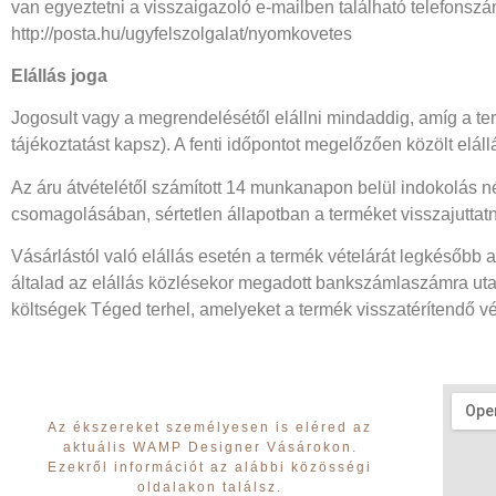
van egyeztetni a visszaigazoló e-mailben található telefonsz
http://posta.hu/ugyfelszolgalat/nyomkovetes
Elállás joga
Jogosult vagy a megrendelésétől elállni mindaddig, amíg a term
tájékoztatást kapsz). A fenti időpontot megelőzően közölt elá
Az áru átvételétől számított 14 munkanapon belül indokolás nél
csomagolásában, sértetlen állapotban a terméket visszajuttatni
Vásárlástól való elállás esetén a termék vételárát legkésőbb a
általad az elállás közlésekor megadott bankszámlaszámra utal
költségek Téged terhel, amelyeket a termék visszatérítendő v
Az ékszereket személyesen is eléred az
aktuális WAMP Designer Vásárokon.
Ezekről információt az alábbi közösségi
oldalakon találsz.