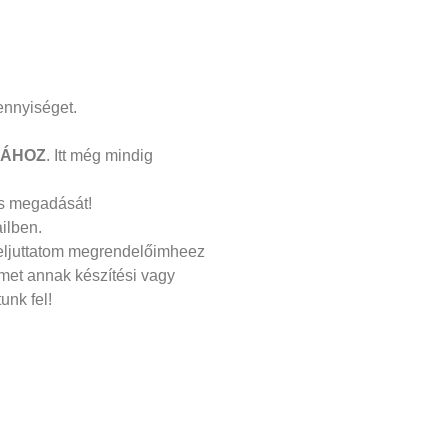
ennyiséget.
ZÁHOZ
. Itt még mindig
os megadását!
ilben.
 eljuttatom megrendelőimheez
met annak készítési vagy
unk fel!