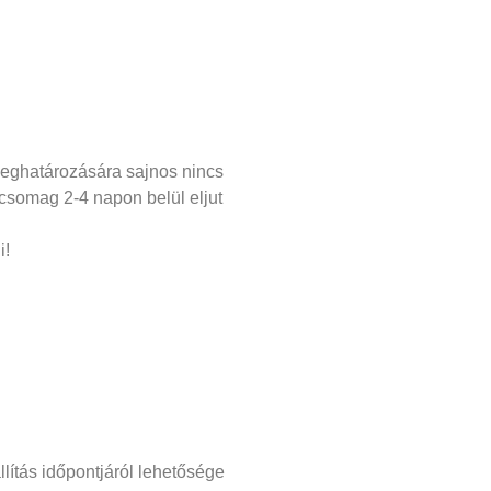
 meghatározására sajnos nincs
 csomag 2-4 napon belül eljut
i!
llítás időpontjáról lehetősége