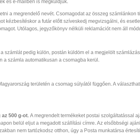
ek és e-mailben is megküldjük.
tetni a megrendelő nevét. Csomagodat az összeg számlánkon tö
ot kézbesítéskor a futár előtt szíveskedj megvizsgálni, és eset
somagot. Utólagos, jegyzőkönyv nélküli reklamációt nem áll mód
 a számlát pedig külön, postán küldöm el a megjelölt számlázás
n a számla automatikusan a csomagba kerül.
Magyarország területén a csomag súlyától függően. A választha
 az 500 g-ot.
A megrendelt termékeket postai szolgáltatással a
pon belül eljut a megadott szállítási címre. Az elsőbbségi ajá
akban nem tartózkodsz otthon, úgy a Posta munkatársa értesítő