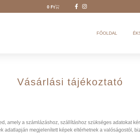
0
Ft
FŐOLDAL
ÉK
Vásárlási tájékoztató
ened, amely a számlázáshoz, szállításhoz szükséges adatokat kér
ékek adatlapján megjelenített képek eltérhetnek a valóságostól, b