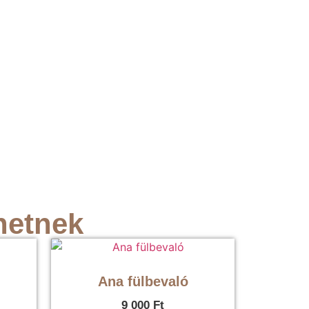
hetnek
Ana fülbevaló
9 000
Ft