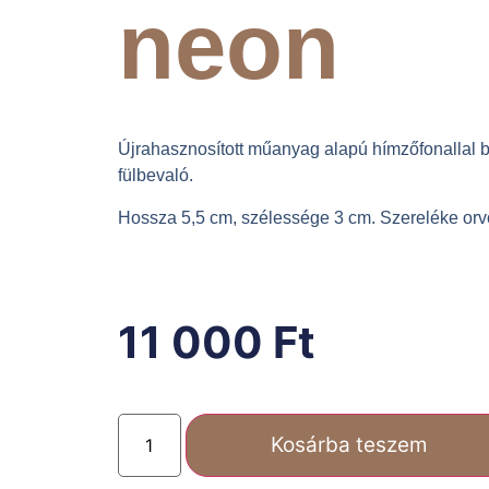
neon
Újrahasznosított műanyag alapú hímzőfonallal 
fülbevaló.
Hossza 5,5 cm, szélessége 3 cm. Szereléke orv
11 000
Ft
Kosárba teszem