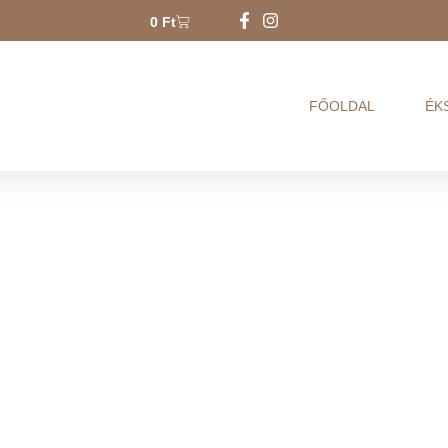
0
Ft
FŐOLDAL
ÉK