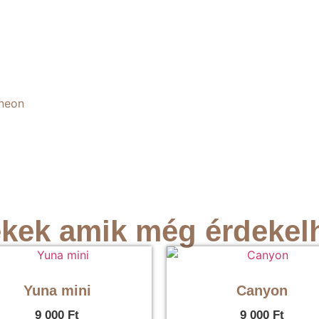
neon
kek amik még érdekel
Yuna mini
Canyon
9 000
Ft
9 000
Ft