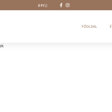
0
Ft
FŐOLDAL
É
ek