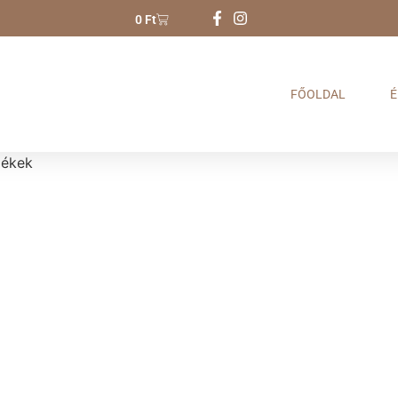
0
Ft
FŐOLDAL
É
mékek