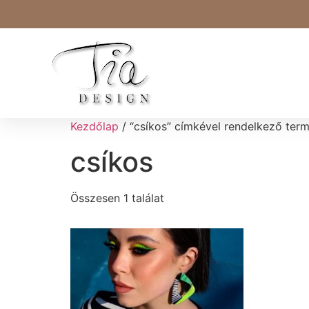
Kezdőlap
/ “csíkos” címkével rendelkező ter
csíkos
Összesen 1 találat