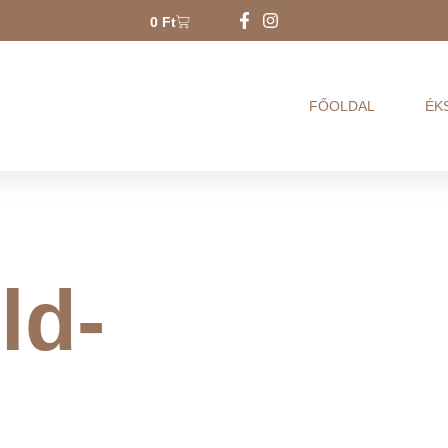
0
Ft
FŐOLDAL
ÉK
ld-