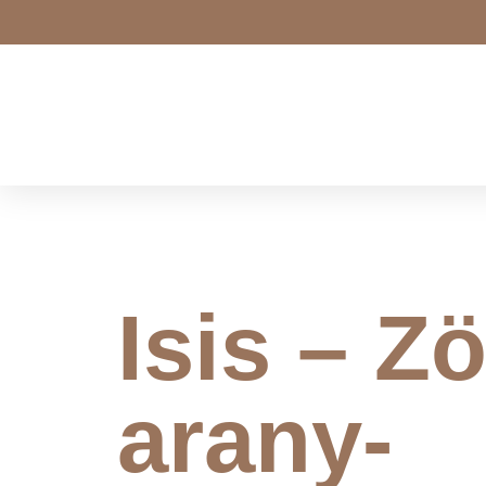
Isis – Zö
arany-