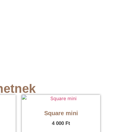
hetnek
Square mini
4 000
Ft