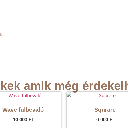
k
kek amik még érdekel
Wave fülbevaló
Squrare
10 000
Ft
6 000
Ft