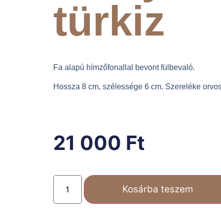
türkiz
Fa alapú hímzőfonallal bevont fülbevaló.
Hossza 8 cm, szélessége 6 cm. Szereléke orvos
21 000
Ft
Kosárba teszem