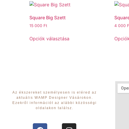
Square Big Szett
Square
15 000
Ft
4 000
F
Opciók választása
Opciók
Az ékszereket személyesen is eléred az
aktuális WAMP Designer Vásárokon.
Ezekről információt az alábbi közösségi
oldalakon találsz.