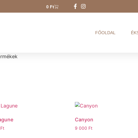
0
Ft
FŐOLDAL
ÉK
termékek
agune
Canyon
0
Ft
9 000
Ft