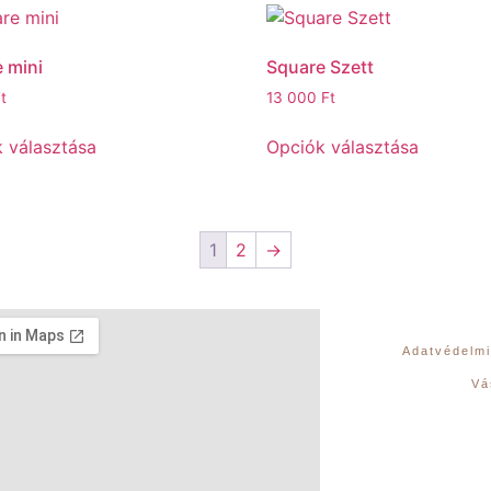
 mini
Square Szett
t
13 000
Ft
 választása
Opciók választása
1
2
→
Adatvédelmi
Vá