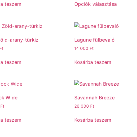
ba teszem
Opciók választása
 Zöld-arany-türkiz
Lagune fülbevaló
Ft
14 000
Ft
ba teszem
Kosárba teszem
ck Wide
Savannah Breeze
0
Ft
26 000
Ft
ba teszem
Kosárba teszem