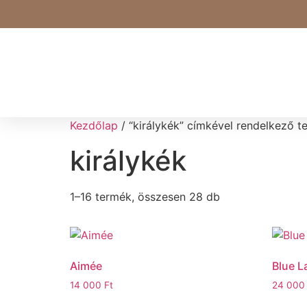
Kezdőlap
/ “királykék” címkével rendelkező 
királykék
1–16 termék, összesen 28 db
Aimée
Blue L
14 000
Ft
24 00