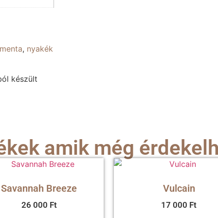
menta
,
nyakék
ól készült
kek amik még érdekel
Savannah Breeze
Vulcain
26 000
Ft
17 000
Ft