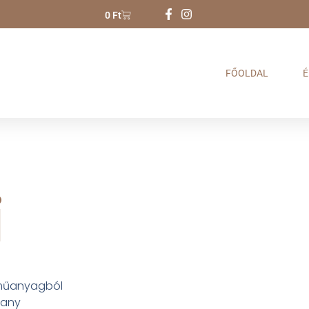
0
Ft
FŐOLDAL
É
i
 műanyagból
rany