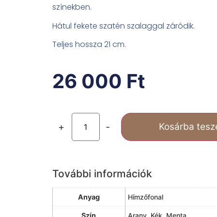
színekben.
Hátul fekete szatén szalaggal záródik.
Teljes hossza 21 cm.
26 000
Ft
+
-
Kosárba tes
További információk
Anyag
Hímzőfonal
Szín
Arany, Kék, Menta