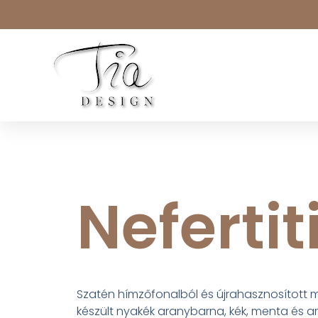
Nefertit
Szatén hímzőfonalból és újrahasznosított
készült nyakék aranybarna, kék, menta és a