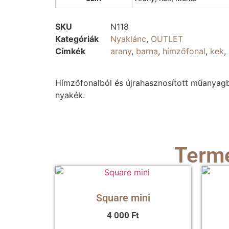
SKU
N118
Kategóriák
Nyaklánc
,
OUTLET
Címkék
arany
,
barna
,
hímzőfonal
,
kek
,
Hímzőfonalból és újrahasznosított műanyagb
nyakék.
Termé
Square mini
4 000
Ft