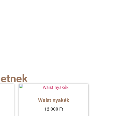
hetnek
Waist nyakék
12 000
Ft