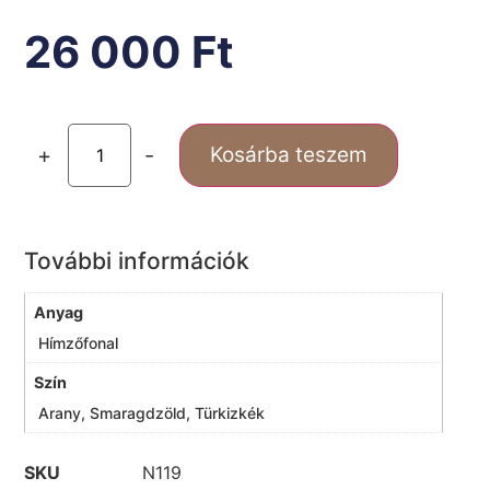
26 000
Ft
+
-
Kosárba teszem
További információk
Anyag
Hímzőfonal
Szín
Arany, Smaragdzöld, Türkizkék
SKU
N119