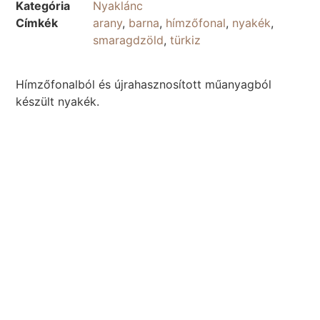
Kategória
Nyaklánc
Címkék
arany
,
barna
,
hímzőfonal
,
nyakék
,
smaragdzöld
,
türkiz
Hímzőfonalból és újrahasznosított műanyagból
készült nyakék.