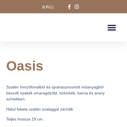
0
Ft
Oasis
Szatén hímzőfonalból és újrahasznosított műanyagból
készült nyakék smaragdzöld, türkizkék, barna és arany
színekben.
Hátul fekete szatén szalaggal záródik.
Teljes hossza 19 cm.