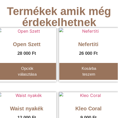
Termékek amik még
érdekelhetnek
Open Szett
Nefertiti
28 000
Ft
26 000
Ft
Opciók
Kosárba
választása
teszem
Waist nyakék
Kleo Coral
12 000
Ft
9 000
Ft