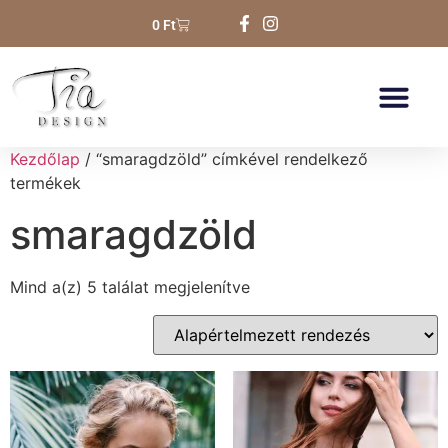
0
Ft
Kezdőlap
/ “smaragdzöld” címkével rendelkező
termékek
smaragdzöld
Mind a(z) 5 találat megjelenítve