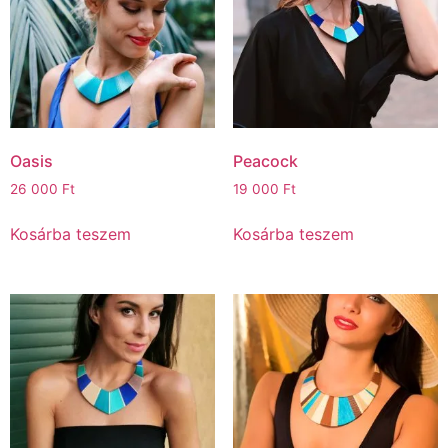
Oasis
Peacock
26 000
Ft
19 000
Ft
Kosárba teszem
Kosárba teszem