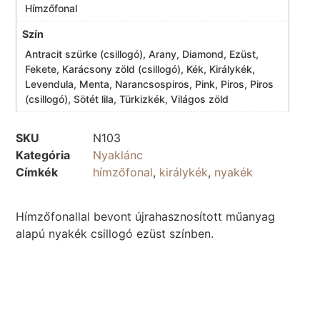
Hímzőfonal
Szín
Antracit szürke (csillogó), Arany, Diamond, Ezüst,
Fekete, Karácsony zöld (csillogó), Kék, Királykék,
Levendula, Menta, Narancsospiros, Pink, Piros, Piros
(csillogó), Sötét lila, Türkizkék, Világos zöld
SKU
N103
Kategória
Nyaklánc
Címkék
hímzőfonal
,
királykék
,
nyakék
Hímzőfonallal bevont újrahasznosított műanyag
alapú nyakék csillogó ezüst színben.