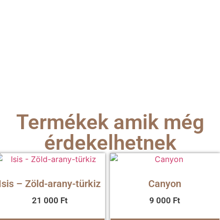
Termékek amik még
érdekelhetnek
Isis – Zöld-arany-türkiz
Canyon
21 000
Ft
9 000
Ft