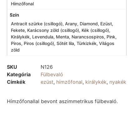
Hímzőfonal
Szín
Antracit szürke (csillogó), Arany, Diamond, Ezüst,
Fekete, Karácsony zöld (csillogó), Kék (csillogó),
Királykék, Levendula, Menta, Narancsospiros, Pink,
Piros, Piros (csillogó), Sötét lila, Türkizkék, Világos
zöld
SKU
N126
Kategória
Fülbevaló
Címkék
ezüst
,
hímzőfonal
,
királykék
,
nyakék
Hímzőfonallal bevont aszimmetrikus fülbevaló.