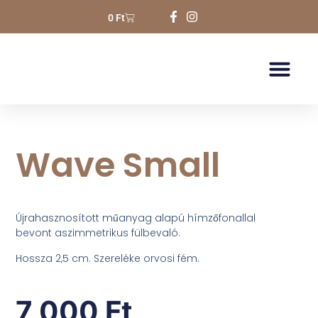
0
Ft
Wave Small
Újrahasznosított műanyag alapú hímzőfonallal
bevont aszimmetrikus fülbevaló.
Hossza 2,5 cm. Szereléke orvosi fém.
7 000
Ft