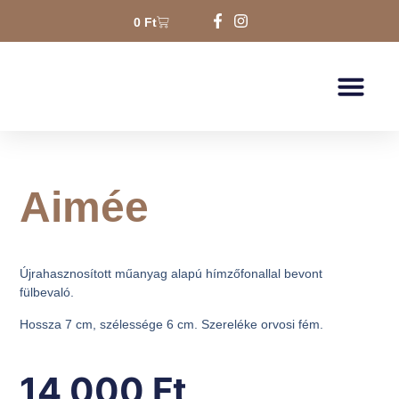
0
Ft
Aimée
Újrahasznosított műanyag alapú hímzőfonallal bevont
fülbevaló.
Hossza 7 cm, szélessége 6 cm. Szereléke orvosi fém.
14 000
Ft