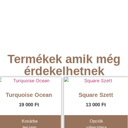
Termékek amik még
érdekelhetnek
Turquoise Ocean
Square Szett
19 000
Ft
13 000
Ft
Kosárba
Opciók
teszem
választása