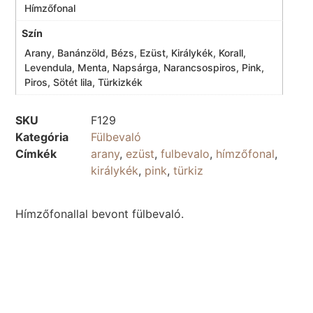
Hímzőfonal
Szín
Arany, Banánzöld, Bézs, Ezüst, Királykék, Korall,
Levendula, Menta, Napsárga, Narancsospiros, Pink,
Piros, Sötét lila, Türkizkék
SKU
F129
Kategória
Fülbevaló
Címkék
arany
,
ezüst
,
fulbevalo
,
hímzőfonal
,
királykék
,
pink
,
türkiz
Hímzőfonallal bevont fülbevaló.